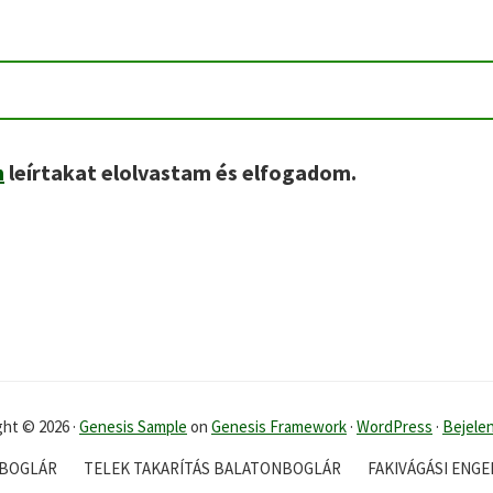
n
leírtakat elolvastam és elfogadom.
ght © 2026 ·
Genesis Sample
on
Genesis Framework
·
WordPress
·
Bejele
NBOGLÁR
TELEK TAKARÍTÁS BALATONBOGLÁR
FAKIVÁGÁSI ENG