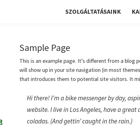
SZOLGÁLTATÁSAINK
KA
Sample Page
This is an example page. It’s different from a blog p
will show up in your site navigation (in most theme
that introduces them to potential site visitors. It m
Hi there! I’m a bike messenger by day, aspir
website. I live in Los Angeles, have a great
coladas. (And gettin’ caught in the rain.)
R