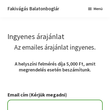
Skip
Ugrás
Ugrás
Fakivágás Balatonboglár
Menü
to
az
a
Fakivagas
main
elsődleges
lábléchez
Balatonboglár
content
oldalsávhoz
Ingyenes árajánlat
Az emailes árajánlat ingyenes.
A helyszíni felmérés díja 5,000 Ft, amit
megrendelés esetén beszámítunk.
Email cím (Kérjük megadni)