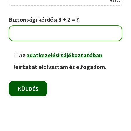
0
of 10
Biztonsági kérdés: 3 + 2 = ?
Az
adatkezelési tájékoztatóban
leírtakat elolvastam és elfogadom.
Elsődleges
oldalsáv